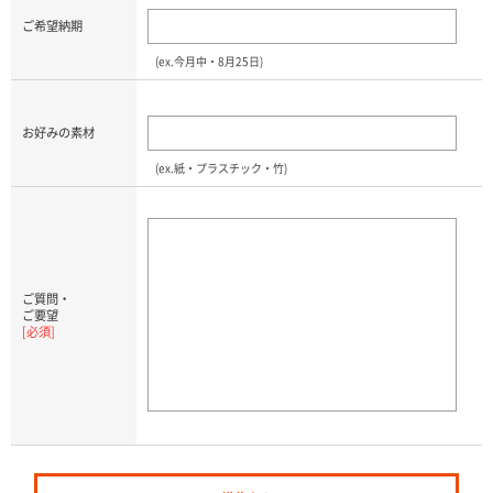
ご希望納期
(ex.今月中・8月25日)
お好みの素材
(ex.紙・プラスチック・竹)
ご質問・
ご要望
[必須]